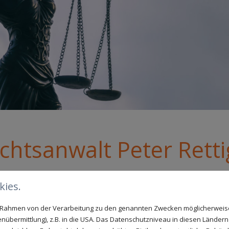
chtsanwalt Peter Retti
r benötigen einen Termin?
ies.
im Rahmen von der Verarbeitung zu den genannten Zwecken möglicherwei
nübermittlung), z.B. in die USA. Das Datenschutzniveau in diesen Ländern 