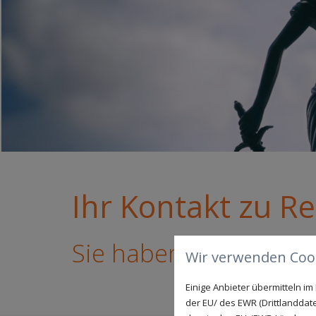
Ihr Kontakt zu Re
Sie haben Fragen ode
Wir verwenden Cook
Einige Anbieter übermitteln 
der EU/ des EWR (Drittlanddate