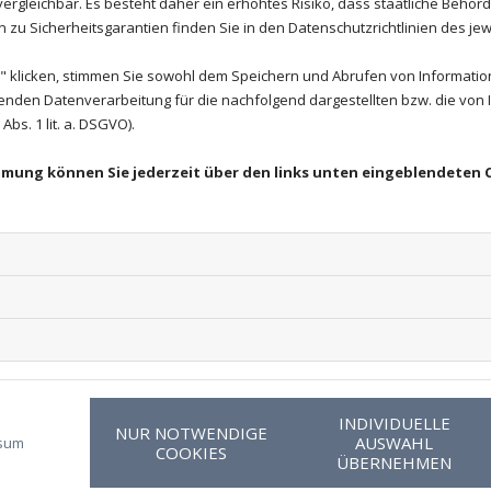
rgleichbar. Es besteht daher ein erhöhtes Risiko, dass staatliche Behör
zu Sicherheitsgarantien finden Sie in den Datenschutzrichtlinien des jew
achricht:
So finden Sie
 klicken, stimmen Sie sowohl dem Speichern und Abrufen von Information
enden Datenverarbeitung für die nachfolgend dargestellten bzw. die von
bs. 1 lit. a. DSGVO).
immung können Sie jederzeit über den links unten eingeblendeten 
Goog
Aufgrund Ihrer 
Modul
Wenn Sie dieses
bitte Ihre Cook
INDIVIDUELLE
CO
NUR NOTWENDIGE
AUSWAHL
sum
COOKIES
ÜBERNEHMEN