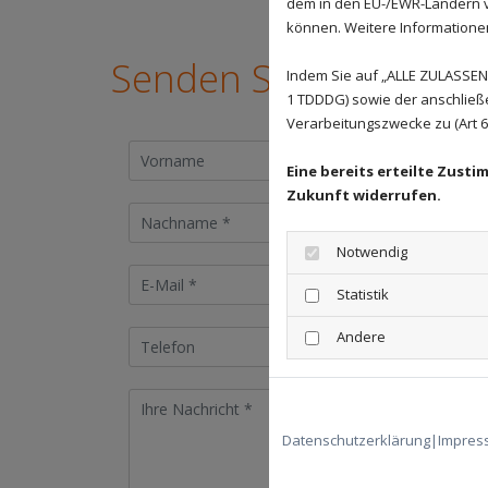
dem in den EU-/EWR-Ländern ve
können. Weitere Informationen 
Senden Sie uns eine N
Indem Sie auf „ALLE ZULASSEN"
1 TDDDG) sowie der anschließ
Verarbeitungszwecke zu (Art 6 A
Eine bereits erteilte Zust
Zukunft widerrufen.
Notwendig
Statistik
Andere
Datenschutzerklärung
|
Impres