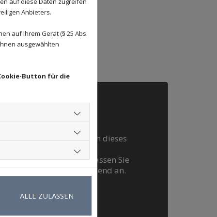
den auf diese Daten zugreifen
eiligen Anbieters.
 zu uns:
en auf Ihrem Gerät (§ 25 Abs.
 Ihnen ausgewählten
Cookie-Button für die
le Maps inaktiv
Cookie-Einstellungen kann dieses
 nicht geladen werden.
 Modul sehen möchten, passen Sie
ie-Einstellungen entsprechend an.
OKIE EINSTELLUNGEN
ALLE ZULASSEN